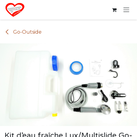
Se rendre au contenu
Go-Outside
Kit d’eau fraîche Lux/Multislide Go-