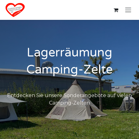
Zum Inhalt springen
Lagerräumung
Camping-Zelte
Entdecken Sie unsere Sonderangebote auf vielen
Camping-Zelten