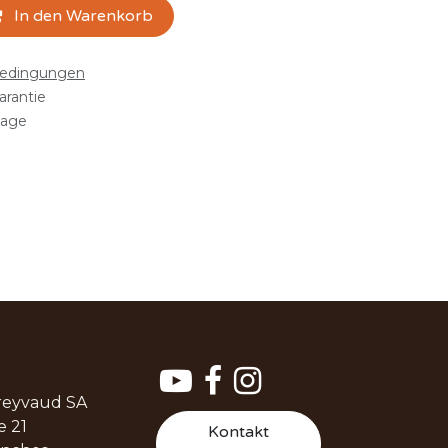
In den Warenkorb
bedingungen
arantie
tage
reyvaud SA
e 21
Kontakt