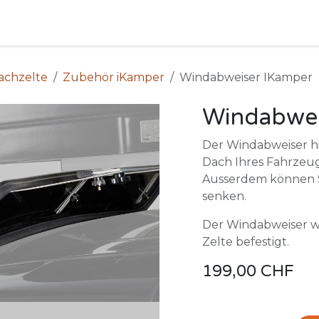
Camping
Produkte
Vermietung
Shop
Über uns
achzelte
Zubehör iKamper
Windabweiser IKamper
Windabwei
Der Windabweiser hi
Dach Ihres Fahrzeu
Ausserdem können Si
senken.
Der Windabweiser w
Zelte befestigt.
199,00
CHF