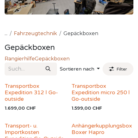
...
Fahrzeugtechnik
Gepäckboxen
Gepäckboxen
Rangierhilfe
Gepäckboxen
Sortieren nach
Filter
Transportbox
Transportbox
Expedition 312 l Go-
Expedition micro 250 l
outside
Go-outside
1.699,00
CHF
1.599,00
CHF
Transport- u.
Anhängerkupplungsbox
Importkosten
Boxer Hapro