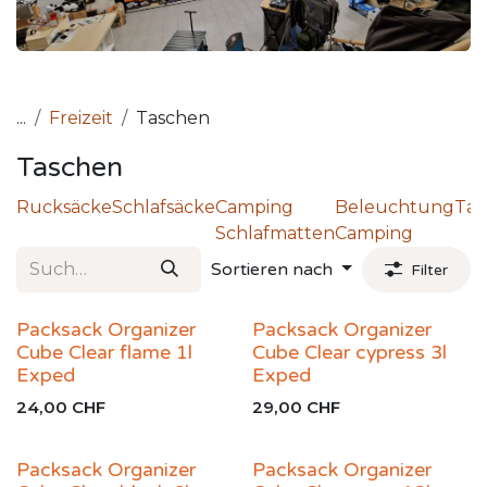
...
Freizeit
Taschen
Taschen
Rucksäcke
Schlafsäcke
Camping
Beleuchtung
Tas
Schlafmatten
Camping
Sortieren nach
Filter
Packsack Organizer
Packsack Organizer
Cube Clear flame 1l
Cube Clear cypress 3l
Exped
Exped
24,00
CHF
29,00
CHF
Packsack Organizer
Packsack Organizer