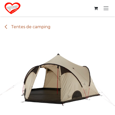
Se rendre au contenu
Tentes de camping