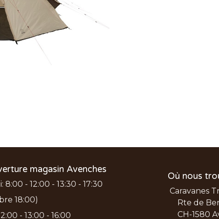
verture magasin Avenches
Où nous tro
 8:00 - 12:00 - 13:30 - 17:30
Caravanes T
bre 18:00)
Rte de Ber
CH-1580 A
2:00 - 13:00 - 16:00