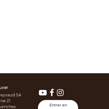
uver
reyvaud SA
ne 21
Entrer en
venches