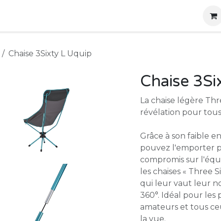
g
Produits
Location
Boutique
À propos
Chaise 3Sixty L Uquip
Chaise 3Si
La chaise légère Thr
révélation pour tous 
Grâce à son faible e
pouvez l'emporter p
compromis sur l'équi
les chaises « Three 
qui leur vaut leur nom
360°. Idéal pour les
amateurs et tous ce
la vue.