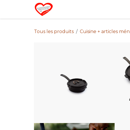
Se rendre au contenu
Home
Campin
Tous les produits
Cuisine + articles mé