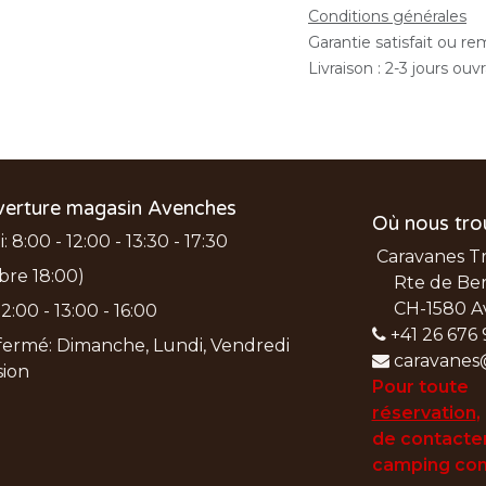
Conditions générales
Garantie satisfait ou r
Livraison : 2-3 jours ouv
verture magasin Avenches
Où nous tro
 8:00 - 12:00 - 13:30 - 17:30
Caravanes T
bre 18:00)
Rte de Ber
CH-1580 A
2:00 - 13:00 - 16:00
+41 26 676 
ermé: Dimanche, Lundi, Vendredi
caravanes
nsion
Pour toute
réservation
,
de
contacter
camping con