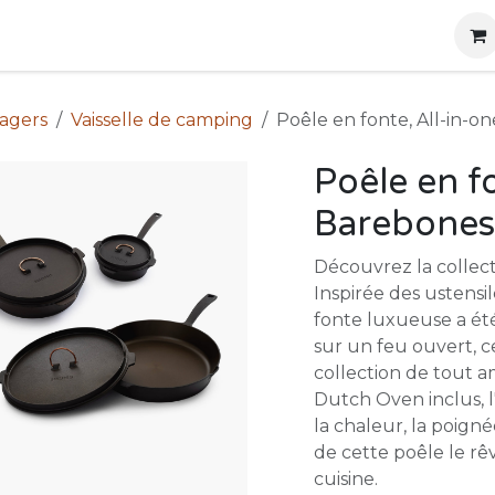
g
Produits
Location
Boutique
À propos
nagers
Vaisselle de camping
Poêle en fonte, All-in-o
Poêle en fo
Barebones
Découvrez la collec
Inspirée des ustensil
fonte luxueuse a ét
sur un feu ouvert, c
collection de tout a
Dutch Oven inclus, l'
la chaleur, la poign
de cette poêle le rê
cuisine.