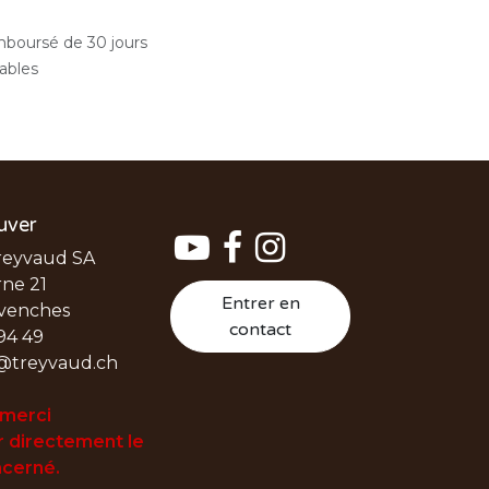
emboursé de 30 jours
rables
uver
reyvaud SA
ne 21
Entrer en
venches
contact
94 49
@treyvaud.ch
 merci
 directement le
cerné.