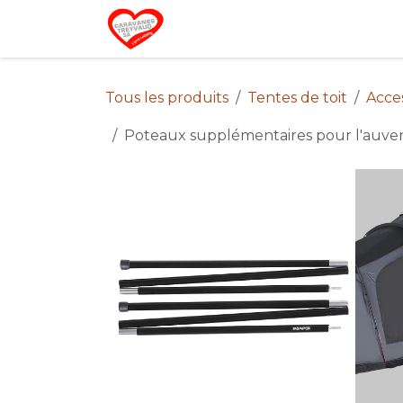
Se rendre au contenu
Home
Campin
Tous les produits
Tentes de toit
Acces
Poteaux supplémentaires pour l'auven