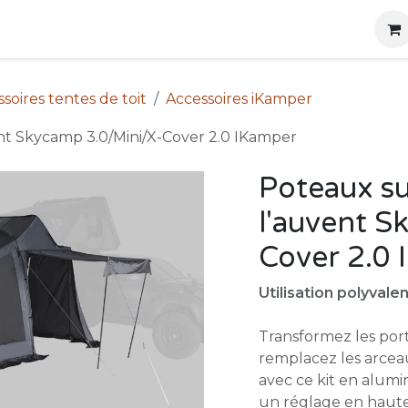
g
Produits
Location
Boutique
À propos
soires tentes de toit
Accessoires iKamper
t Skycamp 3.0/Mini/X-Cover 2.0 IKamper
Poteaux s
l'auvent S
Cover 2.0
Utilisation polyval
Transformez les por
remplacez les arcea
avec ce kit en alumi
un réglage en hauteu