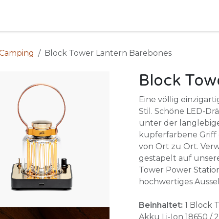
Camping
Produkte
Vermietung
Shop
Über uns
 Camping
Block Tower Lantern Barebones
Block Tow
Eine völlig einzigar
Stil. Schöne LED-Drä
unter der langlebig
kupferfarbene Griff
von Ort zu Ort. Verw
gestapelt auf unse
Tower Power Station
hochwertiges Ausse
Beinhaltet:
1 Block T
Akku Li-Ion 18650 /