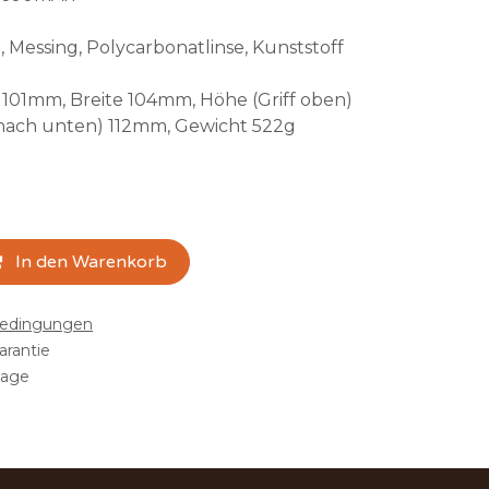
Messing, Polycarbonatlinse, Kunststoff
101mm, Breite 104mm, Höhe (Griff oben)
 nach unten) 112mm, Gewicht 522g
In den Warenkorb
bedingungen
arantie
tage