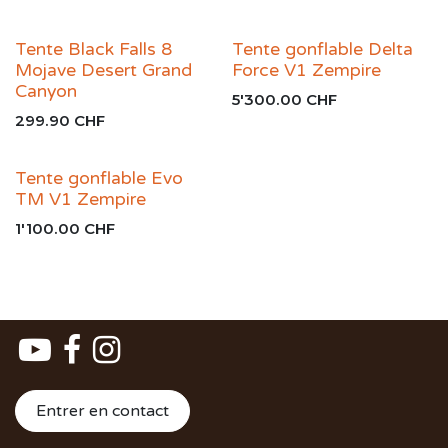
Tente Black Falls 8
Tente gonflable Delta
Mojave Desert Grand
Force V1 Zempire
Canyon
5'300.00
CHF
299.90
CHF
Tente gonflable Evo
TM V1 Zempire
1'100.00
CHF
Entrer en contact