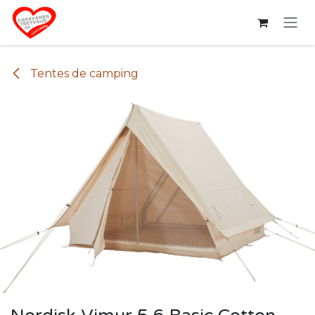
Se rendre au contenu
Tentes de camping